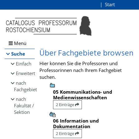
Browsen
Start
Login
direkt zum Inhalt
Menü
Über Fachgebiete browsen
Suche
Hier können Sie die Professoren und
Einfach
Professorinnen nach Ihrem Fachgebiet
Erweitert
suchen.
nach
Fachgebiet
05 Kommunikations- und
Medienwissenschaften
nach
2 Einträge
Fakultät /
Sektion
06 Information und
Dokumentation
2 Einträge