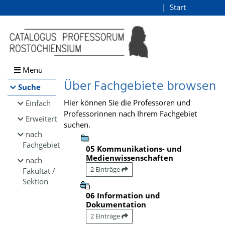
Browsen
Start
Login
direkt zum Inhalt
Menü
Über Fachgebiete browsen
Suche
Hier können Sie die Professoren und
Einfach
Professorinnen nach Ihrem Fachgebiet
Erweitert
suchen.
nach
Fachgebiet
05 Kommunikations- und
Medienwissenschaften
nach
2 Einträge
Fakultät /
Sektion
06 Information und
Dokumentation
2 Einträge