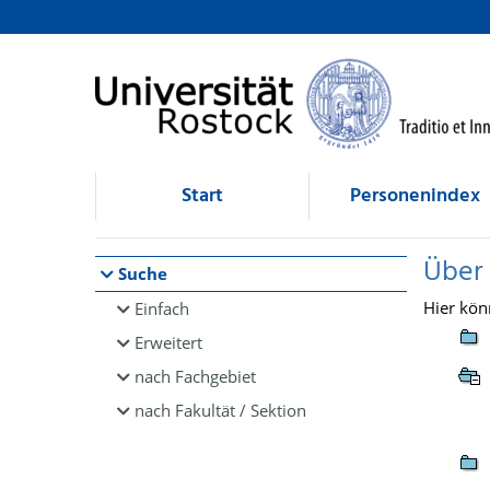
Browsen
direkt zum Inhalt
Start
Personenindex
Über
Suche
Hier kön
Einfach
Erweitert
nach Fachgebiet
nach Fakultät / Sektion