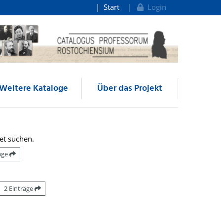
Start
Login
Weitere Kataloge
Über das Projekt
et suchen.
räge
2 Einträge