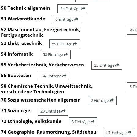
50 Technik allgemein
44 Einträge
51 Werkstoffkunde
6 Einträge
52 Maschinenbau, Energietechnik,
95 
Fertigungstechnik
53 Elektrotechnik
59 Einträge
54 Informatik
58 Einträge
55 Verkehrstechnik, Verkehrswesen
23 Einträge
56 Bauwesen
34 Einträge
58 Chemische Technik, Umwelttechnik,
5 E
verschiedene Technologien
70 Sozialwissenschaften allgemein
2 Einträge
71 Soziologie
20 Einträge
73 Ethnologie, Volkskunde
3 Einträge
74 Geographie, Raumordnung, Städtebau
21 Einträge