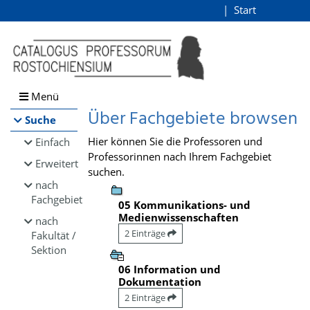
Browsen
Start
Login
direkt zum Inhalt
Menü
Über Fachgebiete browsen
Suche
Hier können Sie die Professoren und
Einfach
Professorinnen nach Ihrem Fachgebiet
Erweitert
suchen.
nach
Fachgebiet
05 Kommunikations- und
Medienwissenschaften
nach
2 Einträge
Fakultät /
Sektion
06 Information und
Dokumentation
2 Einträge