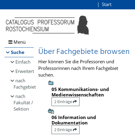
Browsen
Start
Login
direkt zum Inhalt
Menü
Über Fachgebiete browsen
Suche
Hier können Sie die Professoren und
Einfach
Professorinnen nach Ihrem Fachgebiet
Erweitert
suchen.
nach
Fachgebiet
05 Kommunikations- und
Medienwissenschaften
nach
2 Einträge
Fakultät /
Sektion
06 Information und
Dokumentation
2 Einträge