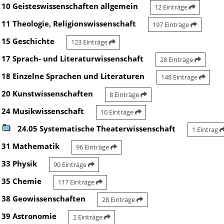
10 Geisteswissenschaften allgemein
12 Einträge
11 Theologie, Religionswissenschaft
197 Einträge
15 Geschichte
123 Einträge
17 Sprach- und Literaturwissenschaft
28 Einträge
18 Einzelne Sprachen und Literaturen
148 Einträge
20 Kunstwissenschaften
8 Einträge
24 Musikwissenschaft
10 Einträge
24.05 Systematische Theaterwissenschaft
1 Eintrag
31 Mathematik
96 Einträge
33 Physik
90 Einträge
35 Chemie
117 Einträge
38 Geowissenschaften
28 Einträge
39 Astronomie
2 Einträge