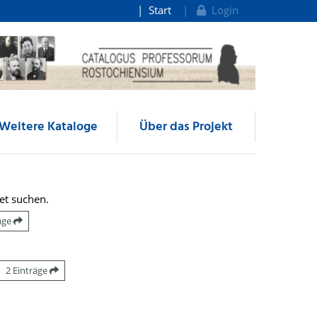
Start
Login
Weitere Kataloge
Über das Projekt
et suchen.
räge
2 Einträge