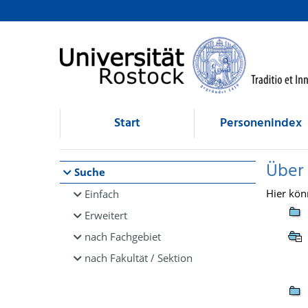
Browsen
direkt zum Inhalt
Start
Personenindex
Über
Suche
Hier kön
Einfach
Erweitert
nach Fachgebiet
nach Fakultät / Sektion