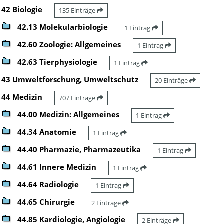
42 Biologie
135 Einträge
42.13 Molekularbiologie
1 Eintrag
42.60 Zoologie: Allgemeines
1 Eintrag
42.63 Tierphysiologie
1 Eintrag
43 Umweltforschung, Umweltschutz
20 Einträge
44 Medizin
707 Einträge
44.00 Medizin: Allgemeines
1 Eintrag
44.34 Anatomie
1 Eintrag
44.40 Pharmazie, Pharmazeutika
1 Eintrag
44.61 Innere Medizin
1 Eintrag
44.64 Radiologie
1 Eintrag
44.65 Chirurgie
2 Einträge
44.85 Kardiologie, Angiologie
2 Einträge