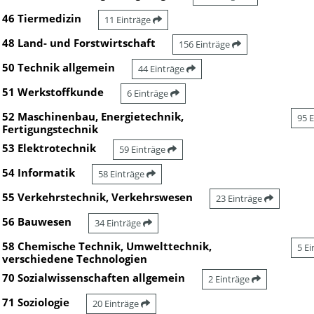
46 Tiermedizin
11 Einträge
48 Land- und Forstwirtschaft
156 Einträge
50 Technik allgemein
44 Einträge
51 Werkstoffkunde
6 Einträge
52 Maschinenbau, Energietechnik,
95 
Fertigungstechnik
53 Elektrotechnik
59 Einträge
54 Informatik
58 Einträge
55 Verkehrstechnik, Verkehrswesen
23 Einträge
56 Bauwesen
34 Einträge
58 Chemische Technik, Umwelttechnik,
5 E
verschiedene Technologien
70 Sozialwissenschaften allgemein
2 Einträge
71 Soziologie
20 Einträge