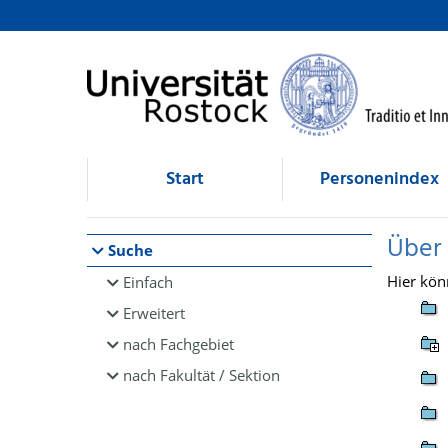
Browsen
direkt zum Inhalt
Start
Personenindex
Über
Suche
Hier kön
Einfach
Erweitert
nach Fachgebiet
nach Fakultät / Sektion