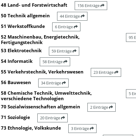
48 Land- und Forstwirtschaft
156 Einträge
50 Technik allgemein
44 Einträge
51 Werkstoffkunde
6 Einträge
52 Maschinenbau, Energietechnik,
95 
Fertigungstechnik
53 Elektrotechnik
59 Einträge
54 Informatik
58 Einträge
55 Verkehrstechnik, Verkehrswesen
23 Einträge
56 Bauwesen
34 Einträge
58 Chemische Technik, Umwelttechnik,
5 E
verschiedene Technologien
70 Sozialwissenschaften allgemein
2 Einträge
71 Soziologie
20 Einträge
73 Ethnologie, Volkskunde
3 Einträge