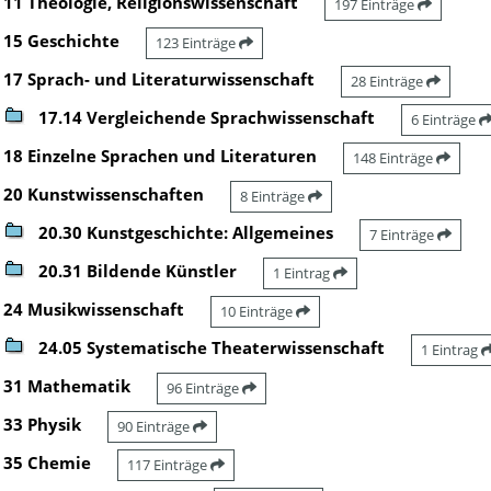
11 Theologie, Religionswissenschaft
197 Einträge
15 Geschichte
123 Einträge
17 Sprach- und Literaturwissenschaft
28 Einträge
17.14 Vergleichende Sprachwissenschaft
6 Einträge
18 Einzelne Sprachen und Literaturen
148 Einträge
20 Kunstwissenschaften
8 Einträge
20.30 Kunstgeschichte: Allgemeines
7 Einträge
20.31 Bildende Künstler
1 Eintrag
24 Musikwissenschaft
10 Einträge
24.05 Systematische Theaterwissenschaft
1 Eintrag
31 Mathematik
96 Einträge
33 Physik
90 Einträge
35 Chemie
117 Einträge