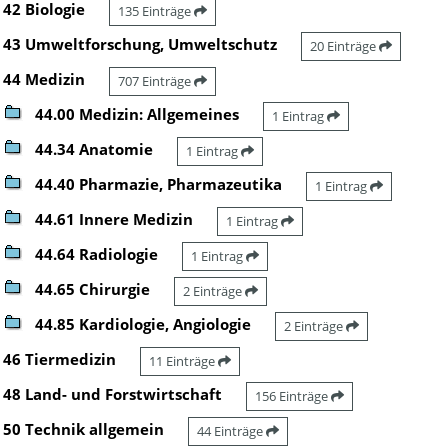
42 Biologie
135 Einträge
43 Umweltforschung, Umweltschutz
20 Einträge
44 Medizin
707 Einträge
44.00 Medizin: Allgemeines
1 Eintrag
44.34 Anatomie
1 Eintrag
44.40 Pharmazie, Pharmazeutika
1 Eintrag
44.61 Innere Medizin
1 Eintrag
44.64 Radiologie
1 Eintrag
44.65 Chirurgie
2 Einträge
44.85 Kardiologie, Angiologie
2 Einträge
46 Tiermedizin
11 Einträge
48 Land- und Forstwirtschaft
156 Einträge
50 Technik allgemein
44 Einträge