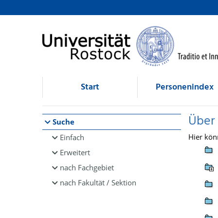
Browsen
direkt zum Inhalt
Start
Personenindex
Über
Suche
Hier kön
Einfach
Erweitert
nach Fachgebiet
nach Fakultät / Sektion