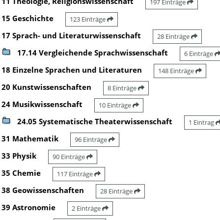
11 Theologie, Religionswissenschaft
197 Einträge
15 Geschichte
123 Einträge
17 Sprach- und Literaturwissenschaft
28 Einträge
17.14 Vergleichende Sprachwissenschaft
6 Einträge
18 Einzelne Sprachen und Literaturen
148 Einträge
20 Kunstwissenschaften
8 Einträge
24 Musikwissenschaft
10 Einträge
24.05 Systematische Theaterwissenschaft
1 Eintrag
31 Mathematik
96 Einträge
33 Physik
90 Einträge
35 Chemie
117 Einträge
38 Geowissenschaften
28 Einträge
39 Astronomie
2 Einträge