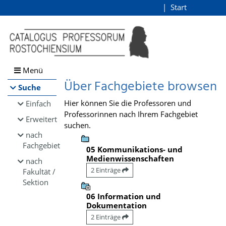
Browsen
Start
Login
direkt zum Inhalt
Menü
Über Fachgebiete browsen
Suche
Hier können Sie die Professoren und
Einfach
Professorinnen nach Ihrem Fachgebiet
Erweitert
suchen.
nach
Fachgebiet
05 Kommunikations- und
Medienwissenschaften
nach
2 Einträge
Fakultät /
Sektion
06 Information und
Dokumentation
2 Einträge