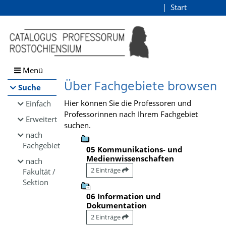
Browsen
Start
Login
direkt zum Inhalt
Menü
Über Fachgebiete browsen
Suche
Hier können Sie die Professoren und
Einfach
Professorinnen nach Ihrem Fachgebiet
Erweitert
suchen.
nach
Fachgebiet
05 Kommunikations- und
Medienwissenschaften
nach
2 Einträge
Fakultät /
Sektion
06 Information und
Dokumentation
2 Einträge