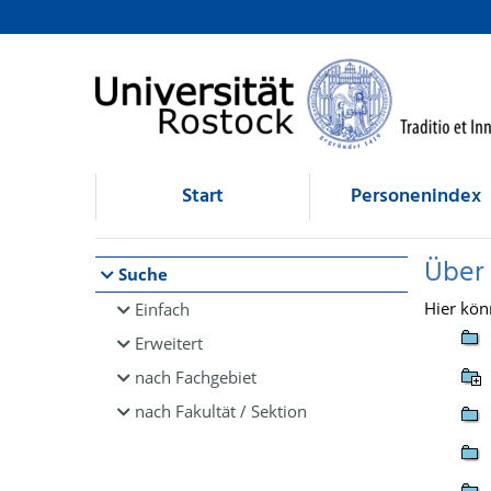
Browsen
direkt zum Inhalt
Start
Personenindex
Über
Suche
Hier kön
Einfach
Erweitert
nach Fachgebiet
nach Fakultät / Sektion