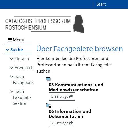
Browsen
Start
Login
direkt zum Inhalt
Menü
Über Fachgebiete browsen
Suche
Hier können Sie die Professoren und
Einfach
Professorinnen nach Ihrem Fachgebiet
Erweitert
suchen.
nach
Fachgebiet
05 Kommunikations- und
Medienwissenschaften
nach
2 Einträge
Fakultät /
Sektion
06 Information und
Dokumentation
2 Einträge