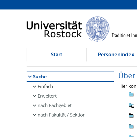
Browsen
direkt zum Inhalt
Start
Personenindex
Über
Suche
Hier kön
Einfach
Erweitert
nach Fachgebiet
nach Fakultät / Sektion