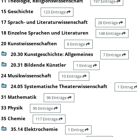
11 Theologie, Religionswissenschaft
197 Einträge
15 Geschichte
123 Einträge
17 Sprach- und Literaturwissenschaft
28 Einträge
18 Einzelne Sprachen und Literaturen
148 Einträge
20 Kunstwissenschaften
8 Einträge
20.30 Kunstgeschichte: Allgemeines
7 Einträge
20.31 Bildende Künstler
1 Eintrag
24 Musikwissenschaft
10 Einträge
24.05 Systematische Theaterwissenschaft
1 Eintrag
31 Mathematik
96 Einträge
33 Physik
90 Einträge
35 Chemie
117 Einträge
35.14 Elektrochemie
1 Eintrag