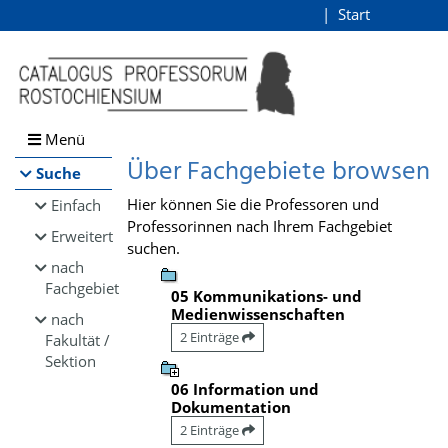
Browsen
Start
Login
direkt zum Inhalt
Menü
Über Fachgebiete browsen
Suche
Hier können Sie die Professoren und
Einfach
Professorinnen nach Ihrem Fachgebiet
Erweitert
suchen.
nach
Fachgebiet
05 Kommunikations- und
Medienwissenschaften
nach
2 Einträge
Fakultät /
Sektion
06 Information und
Dokumentation
2 Einträge