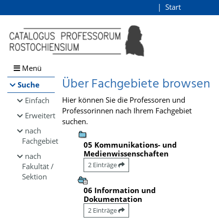
Browsen
Start
Login
direkt zum Inhalt
Menü
Über Fachgebiete browsen
Suche
Hier können Sie die Professoren und
Einfach
Professorinnen nach Ihrem Fachgebiet
Erweitert
suchen.
nach
Fachgebiet
05 Kommunikations- und
Medienwissenschaften
nach
2 Einträge
Fakultät /
Sektion
06 Information und
Dokumentation
2 Einträge