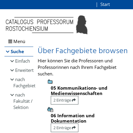
Browsen
Start
Login
direkt zum Inhalt
Menü
Über Fachgebiete browsen
Suche
Hier können Sie die Professoren und
Einfach
Professorinnen nach Ihrem Fachgebiet
Erweitert
suchen.
nach
Fachgebiet
05 Kommunikations- und
Medienwissenschaften
nach
2 Einträge
Fakultät /
Sektion
06 Information und
Dokumentation
2 Einträge