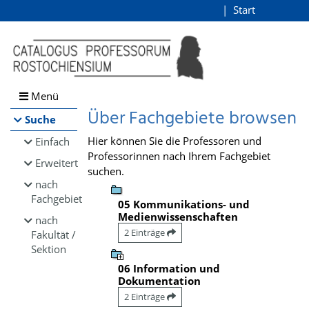
Browsen
Start
Login
direkt zum Inhalt
Menü
Über Fachgebiete browsen
Suche
Hier können Sie die Professoren und
Einfach
Professorinnen nach Ihrem Fachgebiet
Erweitert
suchen.
nach
Fachgebiet
05 Kommunikations- und
Medienwissenschaften
nach
2 Einträge
Fakultät /
Sektion
06 Information und
Dokumentation
2 Einträge