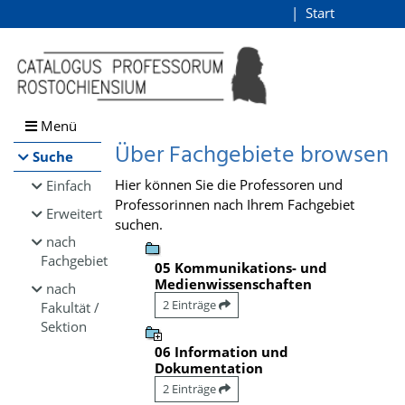
Browsen
Start
Login
direkt zum Inhalt
Menü
Über Fachgebiete browsen
Suche
Hier können Sie die Professoren und
Einfach
Professorinnen nach Ihrem Fachgebiet
Erweitert
suchen.
nach
Fachgebiet
05 Kommunikations- und
Medienwissenschaften
nach
2 Einträge
Fakultät /
Sektion
06 Information und
Dokumentation
2 Einträge