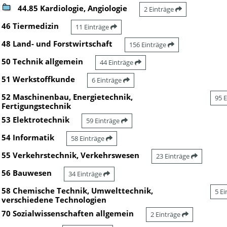
44.85 Kardiologie, Angiologie
2 Einträge
46 Tiermedizin
11 Einträge
48 Land- und Forstwirtschaft
156 Einträge
50 Technik allgemein
44 Einträge
51 Werkstoffkunde
6 Einträge
52 Maschinenbau, Energietechnik,
95 
Fertigungstechnik
53 Elektrotechnik
59 Einträge
54 Informatik
58 Einträge
55 Verkehrstechnik, Verkehrswesen
23 Einträge
56 Bauwesen
34 Einträge
58 Chemische Technik, Umwelttechnik,
5 E
verschiedene Technologien
70 Sozialwissenschaften allgemein
2 Einträge