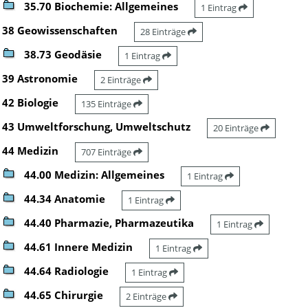
35.70 Biochemie: Allgemeines
1 Eintrag
38 Geowissenschaften
28 Einträge
38.73 Geodäsie
1 Eintrag
39 Astronomie
2 Einträge
42 Biologie
135 Einträge
43 Umweltforschung, Umweltschutz
20 Einträge
44 Medizin
707 Einträge
44.00 Medizin: Allgemeines
1 Eintrag
44.34 Anatomie
1 Eintrag
44.40 Pharmazie, Pharmazeutika
1 Eintrag
44.61 Innere Medizin
1 Eintrag
44.64 Radiologie
1 Eintrag
44.65 Chirurgie
2 Einträge