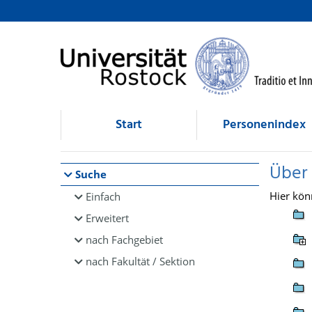
Browsen
direkt zum Inhalt
Start
Personenindex
Über
Suche
Hier kön
Einfach
Erweitert
nach Fachgebiet
nach Fakultät / Sektion