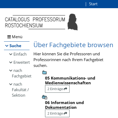
Browsen
Start
Login
direkt zum Inhalt
Menü
Über Fachgebiete browsen
Suche
Hier können Sie die Professoren und
Einfach
Professorinnen nach Ihrem Fachgebiet
Erweitert
suchen.
nach
Fachgebiet
05 Kommunikations- und
Medienwissenschaften
nach
2 Einträge
Fakultät /
Sektion
06 Information und
Dokumentation
2 Einträge