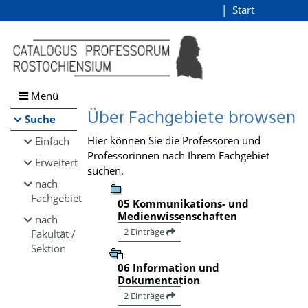
Browsen
Start
Login
direkt zum Inhalt
Menü
Über Fachgebiete browsen
Suche
Hier können Sie die Professoren und
Einfach
Professorinnen nach Ihrem Fachgebiet
Erweitert
suchen.
nach
Fachgebiet
05 Kommunikations- und
Medienwissenschaften
nach
2 Einträge
Fakultät /
Sektion
06 Information und
Dokumentation
2 Einträge