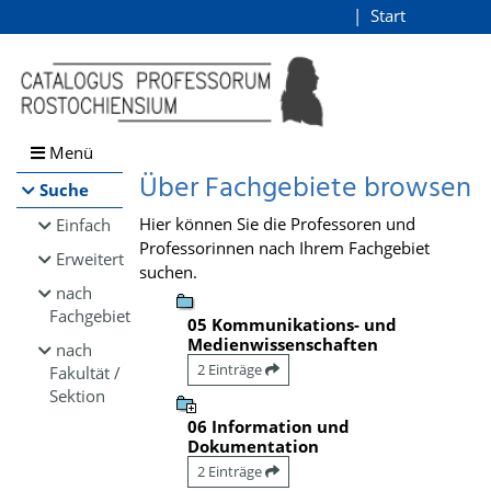
Browsen
Start
Login
direkt zum Inhalt
Menü
Über Fachgebiete browsen
Suche
Hier können Sie die Professoren und
Einfach
Professorinnen nach Ihrem Fachgebiet
Erweitert
suchen.
nach
Fachgebiet
05 Kommunikations- und
Medienwissenschaften
nach
2 Einträge
Fakultät /
Sektion
06 Information und
Dokumentation
2 Einträge