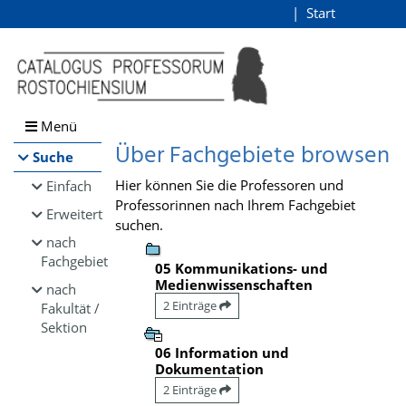
Browsen
Start
Login
direkt zum Inhalt
Menü
Über Fachgebiete browsen
Suche
Hier können Sie die Professoren und
Einfach
Professorinnen nach Ihrem Fachgebiet
Erweitert
suchen.
nach
Fachgebiet
05 Kommunikations- und
Medienwissenschaften
nach
2 Einträge
Fakultät /
Sektion
06 Information und
Dokumentation
2 Einträge