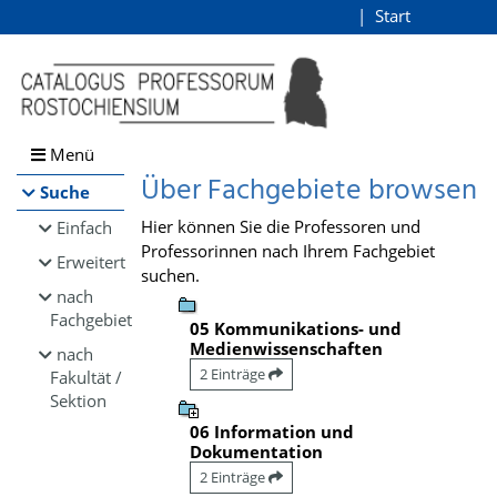
Browsen
Start
Login
direkt zum Inhalt
Menü
Über Fachgebiete browsen
Suche
Hier können Sie die Professoren und
Einfach
Professorinnen nach Ihrem Fachgebiet
Erweitert
suchen.
nach
Fachgebiet
05 Kommunikations- und
Medienwissenschaften
nach
2 Einträge
Fakultät /
Sektion
06 Information und
Dokumentation
2 Einträge