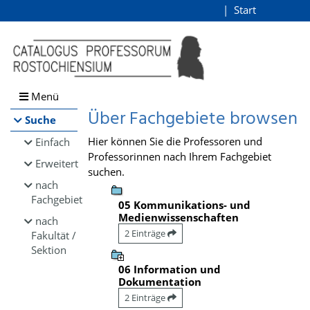
Browsen
Start
Login
direkt zum Inhalt
Menü
Über Fachgebiete browsen
Suche
Hier können Sie die Professoren und
Einfach
Professorinnen nach Ihrem Fachgebiet
Erweitert
suchen.
nach
Fachgebiet
05 Kommunikations- und
Medienwissenschaften
nach
2 Einträge
Fakultät /
Sektion
06 Information und
Dokumentation
2 Einträge