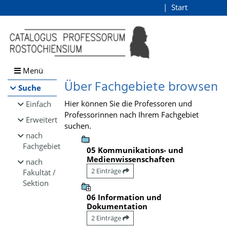
Browsen
Start
Login
direkt zum Inhalt
Menü
Über Fachgebiete browsen
Suche
Hier können Sie die Professoren und
Einfach
Professorinnen nach Ihrem Fachgebiet
Erweitert
suchen.
nach
Fachgebiet
05 Kommunikations- und
Medienwissenschaften
nach
2 Einträge
Fakultät /
Sektion
06 Information und
Dokumentation
2 Einträge