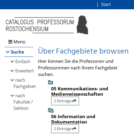
Browsen
Start
Login
direkt zum Inhalt
Menü
Über Fachgebiete browsen
Suche
Hier können Sie die Professoren und
Einfach
Professorinnen nach Ihrem Fachgebiet
Erweitert
suchen.
nach
Fachgebiet
05 Kommunikations- und
Medienwissenschaften
nach
2 Einträge
Fakultät /
Sektion
06 Information und
Dokumentation
2 Einträge