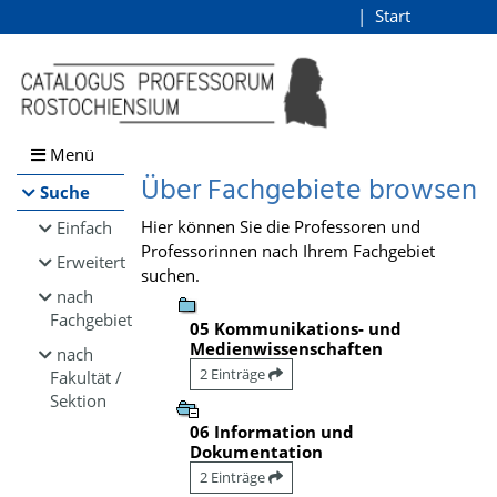
Browsen
Start
Login
direkt zum Inhalt
Menü
Über Fachgebiete browsen
Suche
Hier können Sie die Professoren und
Einfach
Professorinnen nach Ihrem Fachgebiet
Erweitert
suchen.
nach
Fachgebiet
05 Kommunikations- und
Medienwissenschaften
nach
2 Einträge
Fakultät /
Sektion
06 Information und
Dokumentation
2 Einträge