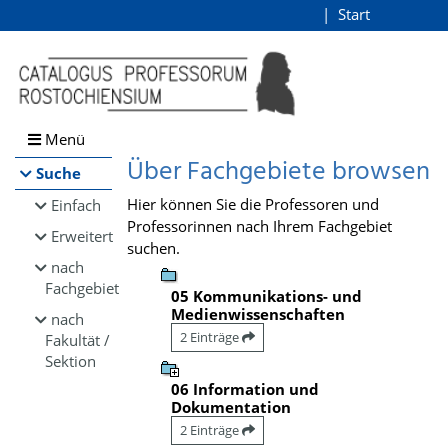
Browsen
Start
Login
direkt zum Inhalt
Menü
Über Fachgebiete browsen
Suche
Hier können Sie die Professoren und
Einfach
Professorinnen nach Ihrem Fachgebiet
Erweitert
suchen.
nach
Fachgebiet
05 Kommunikations- und
Medienwissenschaften
nach
2 Einträge
Fakultät /
Sektion
06 Information und
Dokumentation
2 Einträge