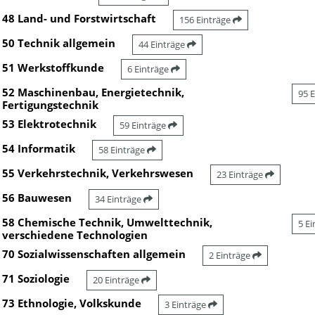
48 Land- und Forstwirtschaft
156 Einträge
50 Technik allgemein
44 Einträge
51 Werkstoffkunde
6 Einträge
52 Maschinenbau, Energietechnik,
95 
Fertigungstechnik
53 Elektrotechnik
59 Einträge
54 Informatik
58 Einträge
55 Verkehrstechnik, Verkehrswesen
23 Einträge
56 Bauwesen
34 Einträge
58 Chemische Technik, Umwelttechnik,
5 E
verschiedene Technologien
70 Sozialwissenschaften allgemein
2 Einträge
71 Soziologie
20 Einträge
73 Ethnologie, Volkskunde
3 Einträge