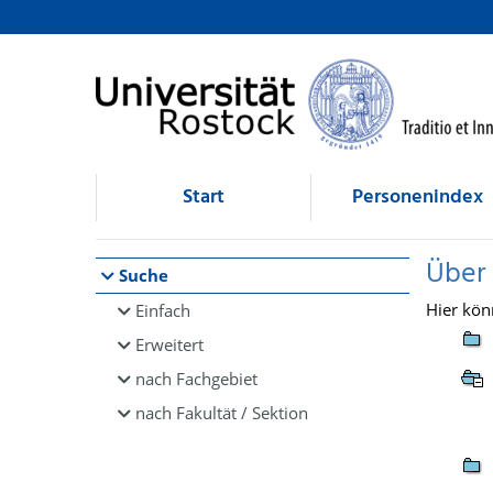
Browsen
direkt zum Inhalt
Start
Personenindex
Über
Suche
Hier kön
Einfach
Erweitert
nach Fachgebiet
nach Fakultät / Sektion