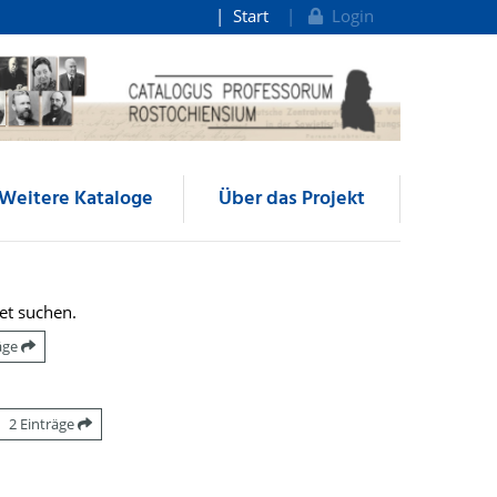
Start
Login
Weitere Kataloge
Über das Projekt
et suchen.
räge
2 Einträge