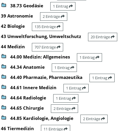
38.73 Geodäsie
1 Eintrag
39 Astronomie
2 Einträge
42 Biologie
135 Einträge
43 Umweltforschung, Umweltschutz
20 Einträge
44 Medizin
707 Einträge
44.00 Medizin: Allgemeines
1 Eintrag
44.34 Anatomie
1 Eintrag
44.40 Pharmazie, Pharmazeutika
1 Eintrag
44.61 Innere Medizin
1 Eintrag
44.64 Radiologie
1 Eintrag
44.65 Chirurgie
2 Einträge
44.85 Kardiologie, Angiologie
2 Einträge
46 Tiermedizin
11 Einträge