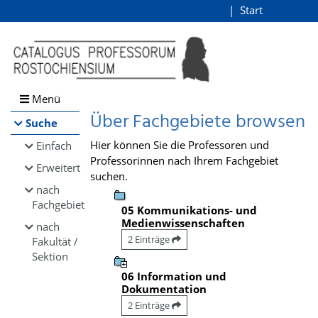
Browsen
Start
Login
direkt zum Inhalt
Menü
Über Fachgebiete browsen
Suche
Hier können Sie die Professoren und
Einfach
Professorinnen nach Ihrem Fachgebiet
Erweitert
suchen.
nach
Fachgebiet
05 Kommunikations- und
Medienwissenschaften
nach
2 Einträge
Fakultät /
Sektion
06 Information und
Dokumentation
2 Einträge