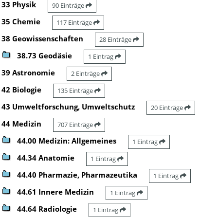
33 Physik
90 Einträge
35 Chemie
117 Einträge
38 Geowissenschaften
28 Einträge
38.73 Geodäsie
1 Eintrag
39 Astronomie
2 Einträge
42 Biologie
135 Einträge
43 Umweltforschung, Umweltschutz
20 Einträge
44 Medizin
707 Einträge
44.00 Medizin: Allgemeines
1 Eintrag
44.34 Anatomie
1 Eintrag
44.40 Pharmazie, Pharmazeutika
1 Eintrag
44.61 Innere Medizin
1 Eintrag
44.64 Radiologie
1 Eintrag