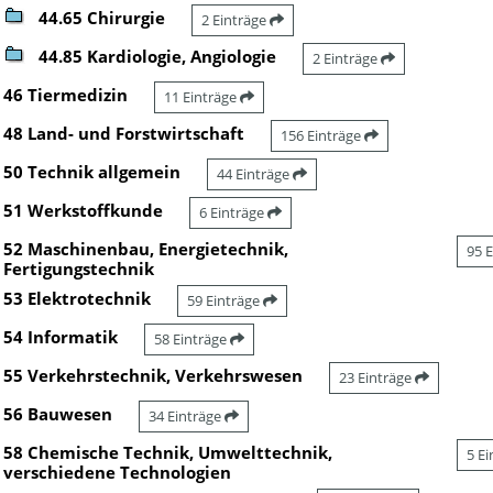
44.65 Chirurgie
2 Einträge
44.85 Kardiologie, Angiologie
2 Einträge
46 Tiermedizin
11 Einträge
48 Land- und Forstwirtschaft
156 Einträge
50 Technik allgemein
44 Einträge
51 Werkstoffkunde
6 Einträge
52 Maschinenbau, Energietechnik,
95 
Fertigungstechnik
53 Elektrotechnik
59 Einträge
54 Informatik
58 Einträge
55 Verkehrstechnik, Verkehrswesen
23 Einträge
56 Bauwesen
34 Einträge
58 Chemische Technik, Umwelttechnik,
5 E
verschiedene Technologien