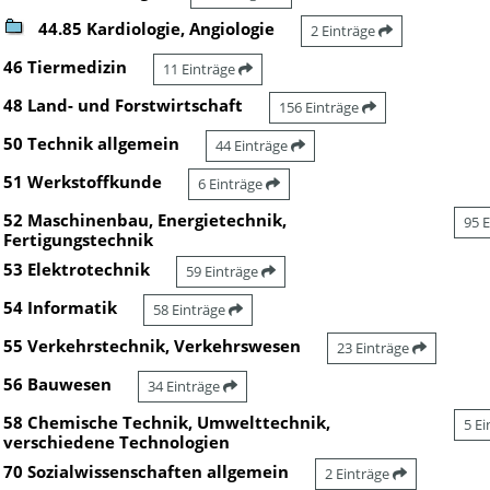
44.85 Kardiologie, Angiologie
2 Einträge
46 Tiermedizin
11 Einträge
48 Land- und Forstwirtschaft
156 Einträge
50 Technik allgemein
44 Einträge
51 Werkstoffkunde
6 Einträge
52 Maschinenbau, Energietechnik,
95 
Fertigungstechnik
53 Elektrotechnik
59 Einträge
54 Informatik
58 Einträge
55 Verkehrstechnik, Verkehrswesen
23 Einträge
56 Bauwesen
34 Einträge
58 Chemische Technik, Umwelttechnik,
5 E
verschiedene Technologien
70 Sozialwissenschaften allgemein
2 Einträge