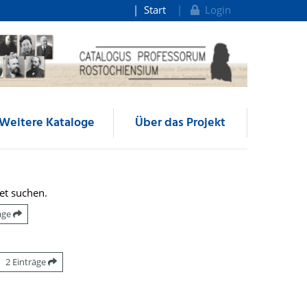
Start
Login
Weitere Kataloge
Über das Projekt
et suchen.
räge
2 Einträge