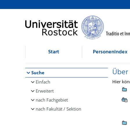
Browsen
direkt zum Inhalt
Start
Personenindex
Über
Suche
Hier kön
Einfach
Erweitert
nach Fachgebiet
nach Fakultät / Sektion