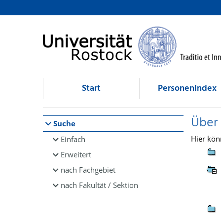
Browsen
direkt zum Inhalt
Start
Personenindex
Über
Suche
Hier kön
Einfach
Erweitert
nach Fachgebiet
nach Fakultät / Sektion