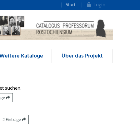
Start
Login
Weitere Kataloge
Über das Projekt
et suchen.
räge
2 Einträge