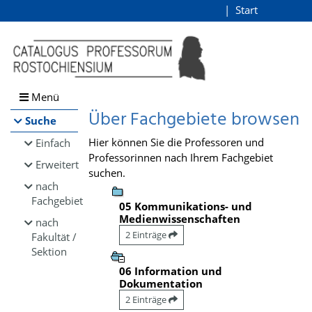
Browsen
Start
Login
direkt zum Inhalt
Menü
Über Fachgebiete browsen
Suche
Hier können Sie die Professoren und
Einfach
Professorinnen nach Ihrem Fachgebiet
Erweitert
suchen.
nach
Fachgebiet
05 Kommunikations- und
Medienwissenschaften
nach
2 Einträge
Fakultät /
Sektion
06 Information und
Dokumentation
2 Einträge