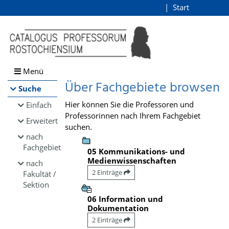
Browsen
Start
Login
direkt zum Inhalt
Menü
Über Fachgebiete browsen
Suche
Hier können Sie die Professoren und
Einfach
Professorinnen nach Ihrem Fachgebiet
Erweitert
suchen.
nach
Fachgebiet
05 Kommunikations- und
Medienwissenschaften
nach
2 Einträge
Fakultät /
Sektion
06 Information und
Dokumentation
2 Einträge