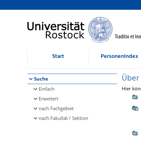
Browsen
direkt zum Inhalt
Start
Personenindex
Über
Suche
Hier kön
Einfach
Erweitert
nach Fachgebiet
nach Fakultät / Sektion