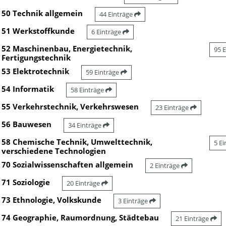
50 Technik allgemein
44 Einträge
51 Werkstoffkunde
6 Einträge
52 Maschinenbau, Energietechnik,
95 
Fertigungstechnik
53 Elektrotechnik
59 Einträge
54 Informatik
58 Einträge
55 Verkehrstechnik, Verkehrswesen
23 Einträge
56 Bauwesen
34 Einträge
58 Chemische Technik, Umwelttechnik,
5 E
verschiedene Technologien
70 Sozialwissenschaften allgemein
2 Einträge
71 Soziologie
20 Einträge
73 Ethnologie, Volkskunde
3 Einträge
74 Geographie, Raumordnung, Städtebau
21 Einträge