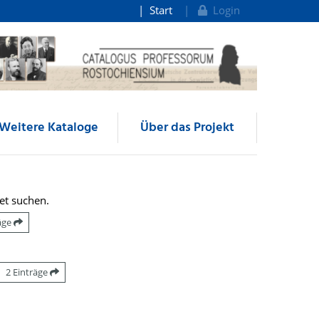
Start
Login
Weitere Kataloge
Über das Projekt
et suchen.
räge
2 Einträge