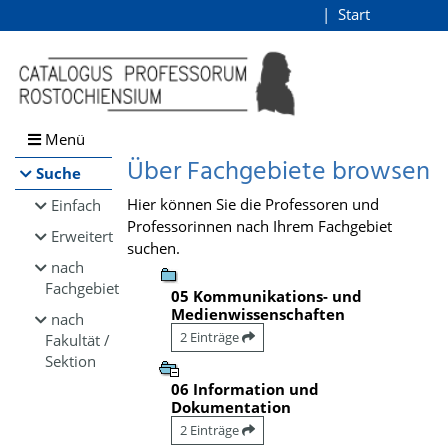
Browsen
Start
Login
direkt zum Inhalt
Menü
Über Fachgebiete browsen
Suche
Hier können Sie die Professoren und
Einfach
Professorinnen nach Ihrem Fachgebiet
Erweitert
suchen.
nach
Fachgebiet
05 Kommunikations- und
Medienwissenschaften
nach
2 Einträge
Fakultät /
Sektion
06 Information und
Dokumentation
2 Einträge