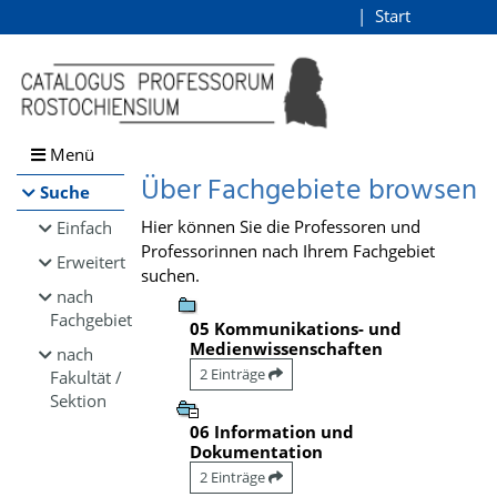
Browsen
Start
Login
direkt zum Inhalt
Menü
Über Fachgebiete browsen
Suche
Hier können Sie die Professoren und
Einfach
Professorinnen nach Ihrem Fachgebiet
Erweitert
suchen.
nach
Fachgebiet
05 Kommunikations- und
Medienwissenschaften
nach
2 Einträge
Fakultät /
Sektion
06 Information und
Dokumentation
2 Einträge