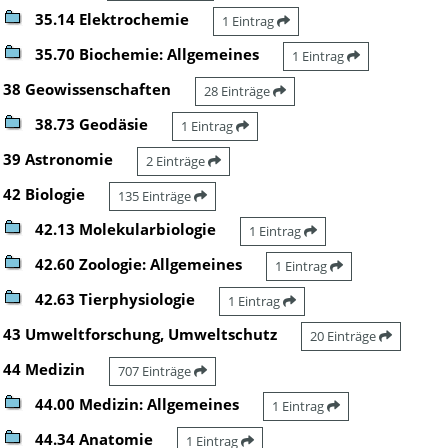
35.14 Elektrochemie
1 Eintrag
35.70 Biochemie: Allgemeines
1 Eintrag
38 Geowissenschaften
28 Einträge
38.73 Geodäsie
1 Eintrag
39 Astronomie
2 Einträge
42 Biologie
135 Einträge
42.13 Molekularbiologie
1 Eintrag
42.60 Zoologie: Allgemeines
1 Eintrag
42.63 Tierphysiologie
1 Eintrag
43 Umweltforschung, Umweltschutz
20 Einträge
44 Medizin
707 Einträge
44.00 Medizin: Allgemeines
1 Eintrag
44.34 Anatomie
1 Eintrag