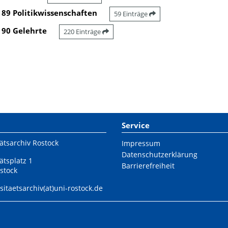
89 Politikwissenschaften
59 Einträge
90 Gelehrte
220 Einträge
Service
ätsarchiv Rostock
Impressum
Datenschutzerklärung
ätsplatz 1
Barrierefreiheit
stock
sitaetsarchiv(at)uni-rostock.de