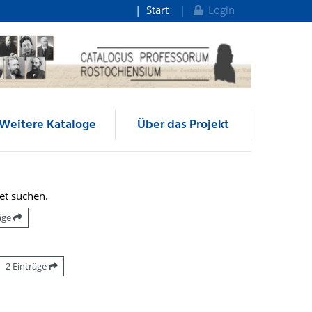
Start
Login
Weitere Kataloge
Über das Projekt
et suchen.
räge
2 Einträge