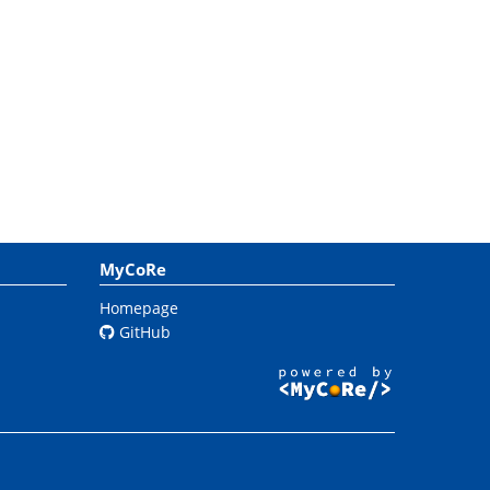
MyCoRe
Homepage
GitHub