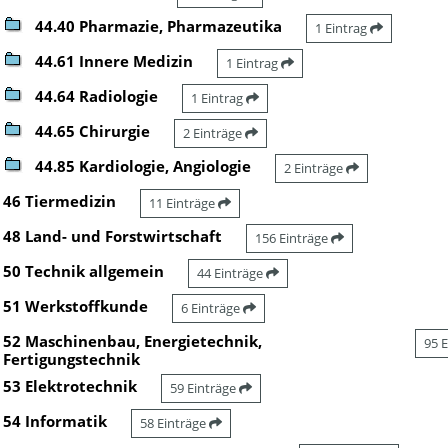
44.40 Pharmazie, Pharmazeutika
1 Eintrag
44.61 Innere Medizin
1 Eintrag
44.64 Radiologie
1 Eintrag
44.65 Chirurgie
2 Einträge
44.85 Kardiologie, Angiologie
2 Einträge
46 Tiermedizin
11 Einträge
48 Land- und Forstwirtschaft
156 Einträge
50 Technik allgemein
44 Einträge
51 Werkstoffkunde
6 Einträge
52 Maschinenbau, Energietechnik,
95 
Fertigungstechnik
53 Elektrotechnik
59 Einträge
54 Informatik
58 Einträge