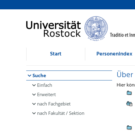
Browsen
direkt zum Inhalt
Start
Personenindex
Über
Suche
Hier kön
Einfach
Erweitert
nach Fachgebiet
nach Fakultät / Sektion