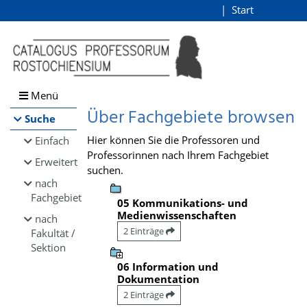
Browsen
Start
Login
direkt zum Inhalt
Menü
Über Fachgebiete browsen
Suche
Hier können Sie die Professoren und
Einfach
Professorinnen nach Ihrem Fachgebiet
Erweitert
suchen.
nach
Fachgebiet
05 Kommunikations- und
Medienwissenschaften
nach
2 Einträge
Fakultät /
Sektion
06 Information und
Dokumentation
2 Einträge