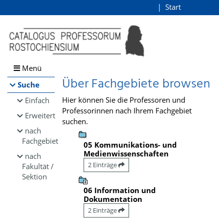
Browsen
Start
Login
direkt zum Inhalt
Menü
Über Fachgebiete browsen
Suche
Hier können Sie die Professoren und
Einfach
Professorinnen nach Ihrem Fachgebiet
Erweitert
suchen.
nach
Fachgebiet
05 Kommunikations- und
Medienwissenschaften
nach
2 Einträge
Fakultät /
Sektion
06 Information und
Dokumentation
2 Einträge