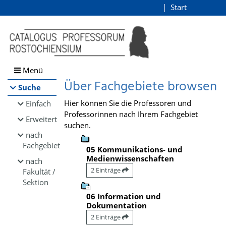
Browsen
Start
Login
direkt zum Inhalt
Menü
Über Fachgebiete browsen
Suche
Hier können Sie die Professoren und
Einfach
Professorinnen nach Ihrem Fachgebiet
Erweitert
suchen.
nach
Fachgebiet
05 Kommunikations- und
Medienwissenschaften
nach
2 Einträge
Fakultät /
Sektion
06 Information und
Dokumentation
2 Einträge