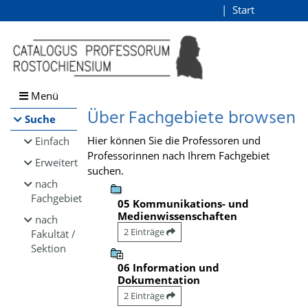
Browsen
Start
Login
direkt zum Inhalt
Menü
Über Fachgebiete browsen
Suche
Hier können Sie die Professoren und
Einfach
Professorinnen nach Ihrem Fachgebiet
Erweitert
suchen.
nach
Fachgebiet
05 Kommunikations- und
Medienwissenschaften
nach
2 Einträge
Fakultät /
Sektion
06 Information und
Dokumentation
2 Einträge