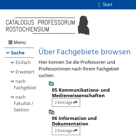
Browsen
Start
Login
direkt zum Inhalt
Menü
Über Fachgebiete browsen
Suche
Hier können Sie die Professoren und
Einfach
Professorinnen nach Ihrem Fachgebiet
Erweitert
suchen.
nach
Fachgebiet
05 Kommunikations- und
Medienwissenschaften
nach
2 Einträge
Fakultät /
Sektion
06 Information und
Dokumentation
2 Einträge