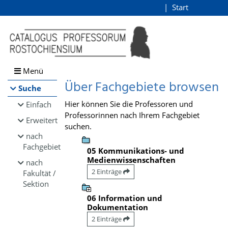
Browsen
Start
Login
direkt zum Inhalt
Menü
Über Fachgebiete browsen
Suche
Hier können Sie die Professoren und
Einfach
Professorinnen nach Ihrem Fachgebiet
Erweitert
suchen.
nach
Fachgebiet
05 Kommunikations- und
Medienwissenschaften
nach
2 Einträge
Fakultät /
Sektion
06 Information und
Dokumentation
2 Einträge