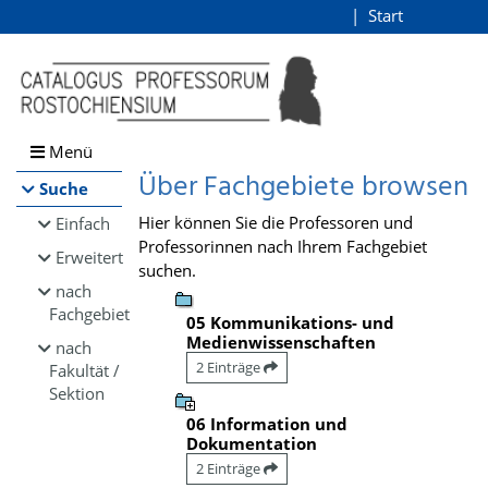
Browsen
Start
Login
direkt zum Inhalt
Menü
Über Fachgebiete browsen
Suche
Hier können Sie die Professoren und
Einfach
Professorinnen nach Ihrem Fachgebiet
Erweitert
suchen.
nach
Fachgebiet
05 Kommunikations- und
Medienwissenschaften
nach
2 Einträge
Fakultät /
Sektion
06 Information und
Dokumentation
2 Einträge