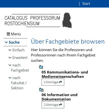
Browsen
Start
Login
direkt zum Inhalt
Menü
Über Fachgebiete browsen
Suche
Hier können Sie die Professoren und
Einfach
Professorinnen nach Ihrem Fachgebiet
Erweitert
suchen.
nach
Fachgebiet
05 Kommunikations- und
Medienwissenschaften
nach
2 Einträge
Fakultät /
Sektion
06 Information und
Dokumentation
2 Einträge