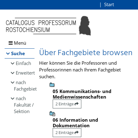
Browsen
Start
Login
direkt zum Inhalt
Menü
Über Fachgebiete browsen
Suche
Hier können Sie die Professoren und
Einfach
Professorinnen nach Ihrem Fachgebiet
Erweitert
suchen.
nach
Fachgebiet
05 Kommunikations- und
Medienwissenschaften
nach
2 Einträge
Fakultät /
Sektion
06 Information und
Dokumentation
2 Einträge