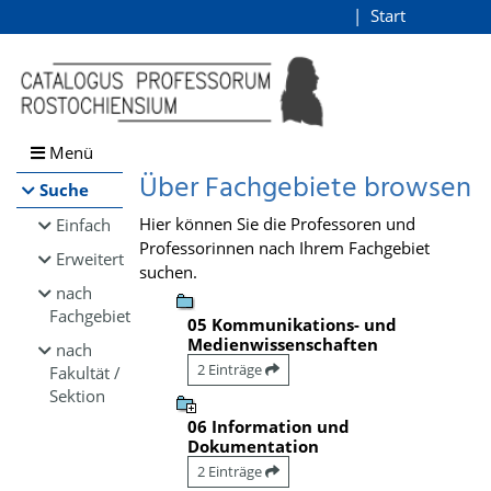
Browsen
Start
Login
direkt zum Inhalt
Menü
Über Fachgebiete browsen
Suche
Hier können Sie die Professoren und
Einfach
Professorinnen nach Ihrem Fachgebiet
Erweitert
suchen.
nach
Fachgebiet
05 Kommunikations- und
Medienwissenschaften
nach
2 Einträge
Fakultät /
Sektion
06 Information und
Dokumentation
2 Einträge